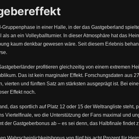
gebereffekt
-Gruppenphase in einer Halle, in der das Gastgeberland spielt
 als an ein Volleyballturnier. In dieser Atmosphäre hat das He
ng kaum denkbar gewesen wäre. Seit diesem Erlebnis behandle
yse.
astgeberländer profitieren gleichzeitig von einem extremen He
blikum. Das ist kein marginaler Effekt. Forschungsdaten aus 2
en, vierten und fünften Satz am stärksten ausgeprägt ist. Bei 
eser Effekt noch.
nd, das sportlich auf Platz 12 oder 15 der Weltrangliste steht, 
ins Viertelfinale, wo die Unterstützung der Fans maximal und u
 der Gastgeberbonus ab – es sei denn, das Halbfinale findet zu
n Wahrscheinlichkeitsbonus von fünf bis acht Prozent für Heim