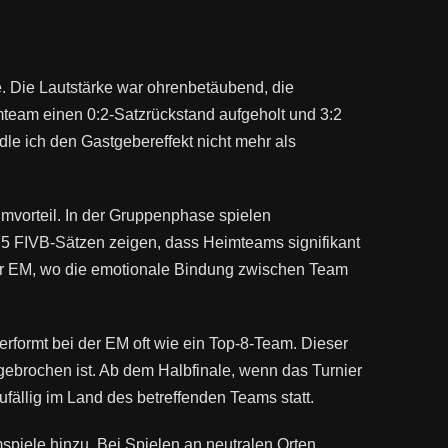
e. Die Lautstärke war ohrenbetäubend, die
imteam einen 0:2-Satzrückstand aufgeholt und 3:2
 ich den Gastgebereffekt nicht mehr als
imvorteil. In der Gruppenphase spielen
75 FIVB-Sätzen zeigen, dass Heimteams signifikant
einer EM, wo die emotionale Bindung zwischen Team
performt bei der EM oft wie ein Top-8-Team. Dieser
ngebrochen ist. Ab dem Halbfinale, wenn das Turnier
fällig im Land des betreffenden Teams statt.
spiele hinzu. Bei Spielen an neutralen Orten