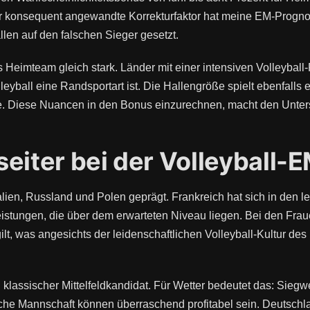
ber konsequent angewandte Korrekturfaktor hat meine EM-Progno
llen auf den falschen Sieger gesetzt.
es Heimteam gleich stark. Länder mit einer intensiven Volleyball-
lleyball eine Randsportart ist. Die Hallengröße spielt ebenfall
le. Diese Nuancen in den Bonus einzurechnen, macht den Unter
eiter bei der Volleyball-
en, Russland und Polen geprägt. Frankreich hat sich in den let
eistungen, die über dem erwarteten Niveau liegen. Bei den Fraue
lt, was angesichts der leidenschaftlichen Volleyball-Kultur de
klassischer Mittelfeldkandidat. Für Wetter bedeutet das: Siegw
che Mannschaft können überraschend profitabel sein. Deutsch