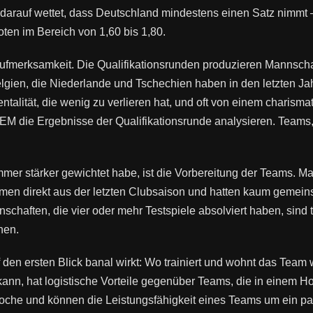
r darauf wettet, dass Deutschland mindestens einen Satz nimmt –
ten im Bereich von 1,60 bis 1,80.
ufmerksamkeit. Die Qualifikationsrunden produzieren Mannsch
gien, die Niederlande und Tschechien haben in den letzten Ja
 Mentalität, die wenig zu verlieren hat, und oft von einem chari
r EM die Ergebnisse der Qualifikationsrunde analysieren. Teams
mmer stärker gewichtet habe, ist die Vorbereitung der Teams.
mmen direkt aus der letzten Clubsaison und hatten kaum gemeins
haften, die vier oder mehr Testspiele absolviert haben, sind ta
hen.
 auf den ersten Blick banal wirkt: Wo trainiert und wohnt das 
nn, hat logistische Vorteile gegenüber Teams, die in einem Hote
Woche und können die Leistungsfähigkeit eines Teams um ein p