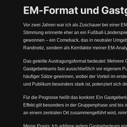
EM-Format und Gast
Vor zwei Jahren war ich als Zuschauer bei einer EM
Stimmung erinnerte eher an ein Fußball-Länderspiel
gewonnen – ein Comeback, das in neutraler Umgebu
Randnotiz, sondern als Kernfaktor meiner EM-Anal
Das geteilte Austragungsformat bedeutet: Mehrere G
Gastgeberteams fast ausschließlich vor eigenem Pu
häufiger Sätze gewinnen, wobei der Vorteil im erst
und Publikum besonders stark ist, potenziert sich di
Für die Prognose heißt das konkret: Ein Gastgeberla
Effekt gilt besonders in der Gruppenphase und bis 
an einem zentralen Ort zusammengeführt wird, nimmt
Meine Praxis: Ich addiere jedem Gastgeberteam eine