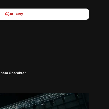
18+ Only
18+
genem Charakter