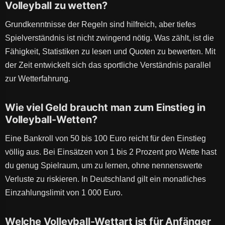
Volleyball zu wetten?
Grundkenntnisse der Regeln sind hilfreich, aber tiefes
Spielverständnis ist nicht zwingend nötig. Was zählt, ist die
Fähigkeit, Statistiken zu lesen und Quoten zu bewerten. Mit
der Zeit entwickelt sich das sportliche Verständnis parallel
zur Wetterfahrung.
Wie viel Geld braucht man zum Einstieg in
Volleyball-Wetten?
Eine Bankroll von 50 bis 100 Euro reicht für den Einstieg
völlig aus. Bei Einsätzen von 1 bis 2 Prozent pro Wette hast
du genug Spielraum, um zu lernen, ohne nennenswerte
Verluste zu riskieren. In Deutschland gilt ein monatliches
Einzahlungslimit von 1 000 Euro.
Welche Volleyball-Wettart ist für Anfänger