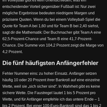
Im Volleyball gibt es kein Unentschieden, was ein
entscheidender Vorteil gegenüber Fußball ist: Nur zwei
mögliche Ergebnisse bedeuten niedrigere Margen und
präzisere Quoten. Wenn du bei einem Volleyball-Spiel die
Quote für Team A bei 1,60 und für Team B bei 2,40 siehst,
sagt dir die Mathematik: Der Buchmacher gibt Team A eine
62,5-Prozent-Chance und Team B eine 41,7-Prozent-
Chance. Die Summe von 104,2 Prozent zeigt die Marge von
4,2 Prozent.
Die fünf häufigsten Anfängerfehler
Fehler Nummer eins: zu hoher Einsatz. Anfänger setzen
häufig 10 oder 20 Prozent ihrer Bankroll auf eine einzelne
Wette, weil sie „sich sicher sind“. In Wahrheit gibt es keine
sichere Wette. Die Faustregel lautet 1 bis 5 Prozent pro
Wette, und für Anfänger empfehle ich das untere Ende – 1
bis 2 Prozent. Bei einer 100-Euro-Bankroll sind das 1 bis 2