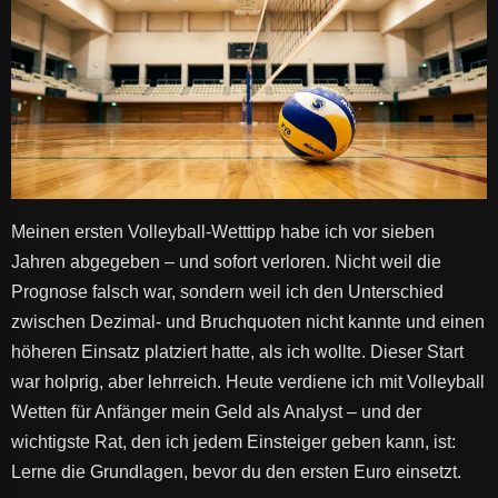
Meinen ersten Volleyball-Wetttipp habe ich vor sieben
Jahren abgegeben – und sofort verloren. Nicht weil die
Prognose falsch war, sondern weil ich den Unterschied
zwischen Dezimal- und Bruchquoten nicht kannte und einen
höheren Einsatz platziert hatte, als ich wollte. Dieser Start
war holprig, aber lehrreich. Heute verdiene ich mit Volleyball
Wetten für Anfänger mein Geld als Analyst – und der
wichtigste Rat, den ich jedem Einsteiger geben kann, ist:
Lerne die Grundlagen, bevor du den ersten Euro einsetzt.