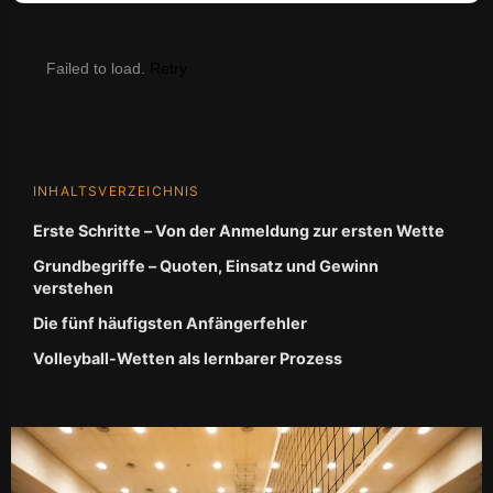
Failed to load.
Retry
INHALTSVERZEICHNIS
Erste Schritte – Von der Anmeldung zur ersten Wette
Grundbegriffe – Quoten, Einsatz und Gewinn
verstehen
Die fünf häufigsten Anfängerfehler
Volleyball-Wetten als lernbarer Prozess