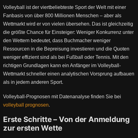
Volleyball ist der viertbeliebteste Sport der Welt mit einer
Fanbasis von über 800 Millionen Menschen – aber als
Wettmarkt wird er von vielen übersehen. Das ist gleichzeitig
die größte Chance für Einsteiger: Weniger Konkurrenz unter
den Wettern bedeutet, dass Buchmacher weniger
Ressourcen in die Bepreisung investieren und die Quoten
weniger effizient sind als bei Fußball oder Tennis. Mit den
richtigen Grundlagen kann ein Anfänger im Volleyball-
Wettmarkt schneller einen analytischen Vorsprung aufbauen
als in jedem anderen Sport.
Volleyball-Prognosen mit Datenanalyse finden Sie bei
volleyball prognosen
.
Erste Schritte – Von der Anmeldung
zur ersten Wette