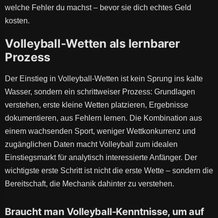
welche Fehler du machst – bevor sie dich echtes Geld
kosten.
Volleyball-Wetten als lernbarer
Prozess
Der Einstieg in Volleyball-Wetten ist kein Sprung ins kalte
Wasser, sondern ein schrittweiser Prozess: Grundlagen
verstehen, erste kleine Wetten platzieren, Ergebnisse
dokumentieren, aus Fehlern lernen. Die Kombination aus
einem wachsenden Sport, weniger Wettkonkurrenz und
zugänglichen Daten macht Volleyball zum idealen
Einstiegsmarkt für analytisch interessierte Anfänger. Der
wichtigste erste Schritt ist nicht die erste Wette – sondern die
Bereitschaft, die Mechanik dahinter zu verstehen.
Braucht man Volleyball-Kenntnisse, um auf