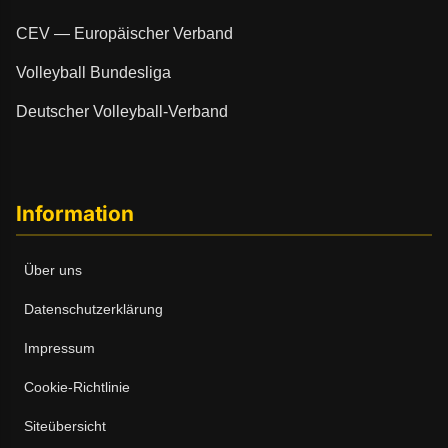
CEV — Europäischer Verband
Volleyball Bundesliga
Deutscher Volleyball-Verband
Information
Über uns
Datenschutzerklärung
Impressum
Cookie-Richtlinie
Siteübersicht