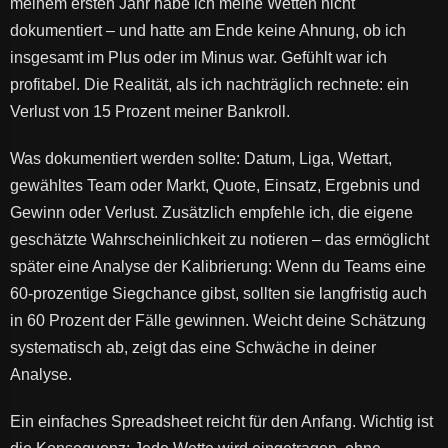
meinem ersten Jahr habe ich meine Wetten nicht
dokumentiert – und hatte am Ende keine Ahnung, ob ich
insgesamt im Plus oder im Minus war. Gefühlt war ich
profitabel. Die Realität, als ich nachträglich rechnete: ein
Verlust von 15 Prozent meiner Bankroll.
Was dokumentiert werden sollte: Datum, Liga, Wettart,
gewähltes Team oder Markt, Quote, Einsatz, Ergebnis und
Gewinn oder Verlust. Zusätzlich empfehle ich, die eigene
geschätzte Wahrscheinlichkeit zu notieren – das ermöglicht
später eine Analyse der Kalibrierung: Wenn du Teams eine
60-prozentige Siegchance gibst, sollten sie langfristig auch
in 60 Prozent der Fälle gewinnen. Weicht deine Schätzung
systematisch ab, zeigt das eine Schwäche in deiner
Analyse.
Ein einfaches Spreadsheet reicht für den Anfang. Wichtig ist