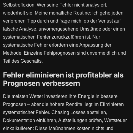
Selbstreflexion. Wer seine Fehler nicht analysiert,
wiederholt sie. Meine monatliche Routine: Ich gehe jeden
verlorenen Tipp durch und frage mich, ob der Verlust auf
falsche Analyse, unvorhergesehene Umstände oder einen
systematischen Fehler zurückzuführen ist. Nur
systematische Fehler erfordern eine Anpassung der
Methode. Einzelne Fehlprognosen sind unvermeidlich und
Teil des Geschäfts.
Fehler eliminieren ist profitabler als
Prognosen verbessern
Die meisten Wetter investieren ihre Energie in bessere
Prognosen – aber die höhere Rendite liegt im Eliminieren
systematischer Fehler. Chasing Losses abstellen,
Dokumentation einführen, Aufstellungen prüfen, Wettsteuer
einkalkulieren: Diese Maßnahmen kosten nichts und