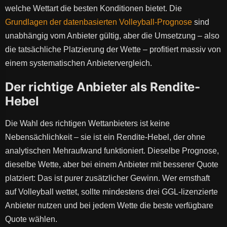
welche Wettart die besten Konditionen bietet. Die
Grundlagen der datenbasierten Volleyball-Prognose
sind
unabhängig vom Anbieter gültig, aber die Umsetzung – also
die tatsächliche Platzierung der Wette – profitiert massiv von
einem systematischen Anbietervergleich.
Der richtige Anbieter als Rendite-
Hebel
Die Wahl des richtigen Wettanbieters ist keine
Nebensächlichkeit – sie ist ein Rendite-Hebel, der ohne
analytischen Mehraufwand funktioniert. Dieselbe Prognose,
dieselbe Wette, aber bei einem Anbieter mit besserer Quote
platziert: Das ist purer zusätzlicher Gewinn. Wer ernsthaft
auf Volleyball wettet, sollte mindestens drei GGL-lizenzierte
Anbieter nutzen und bei jedem Wette die beste verfügbare
Quote wählen.