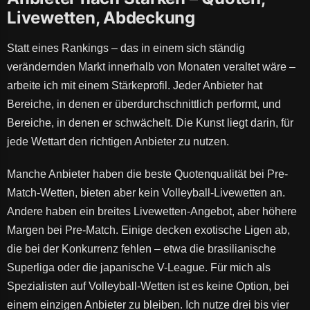
Livewetten, Abdeckung
Statt eines Rankings – das in einem sich ständig
verändernden Markt innerhalb von Monaten veraltet wäre –
arbeite ich mit einem Stärkeprofil. Jeder Anbieter hat
Bereiche, in denen er überdurchschnittlich performt, und
Bereiche, in denen er schwächelt. Die Kunst liegt darin, für
jede Wettart den richtigen Anbieter zu nutzen.
Manche Anbieter haben die beste Quotenqualität bei Pre-
Match-Wetten, bieten aber kein Volleyball-Livewetten an.
Andere haben ein breites Livewetten-Angebot, aber höhere
Margen bei Pre-Match. Einige decken exotische Ligen ab,
die bei der Konkurrenz fehlen – etwa die brasilianische
Superliga oder die japanische V-League. Für mich als
Spezialisten auf Volleyball-Wetten ist es keine Option, bei
einem einzigen Anbieter zu bleiben. Ich nutze drei bis vier