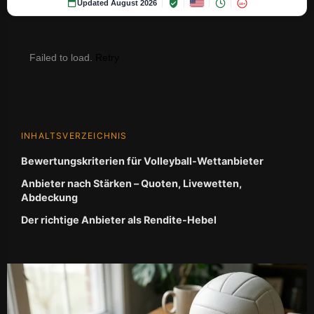
Updated August 2026
18+
Failed to load.
Retry
INHALTSVERZEICHNIS
Bewertungskriterien für Volleyball-Wettanbieter
Anbieter nach Stärken – Quoten, Livewetten,
Abdeckung
Der richtige Anbieter als Rendite-Hebel