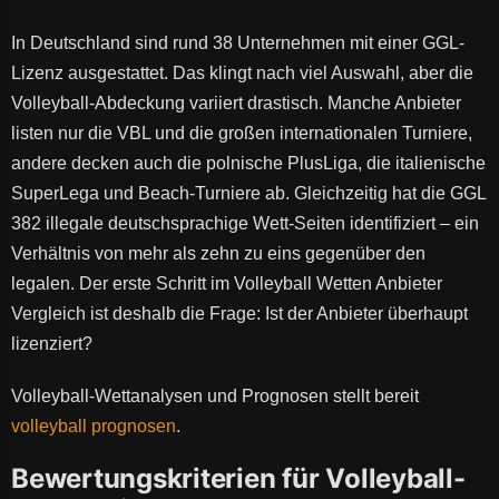
In Deutschland sind rund 38 Unternehmen mit einer GGL-
Lizenz ausgestattet. Das klingt nach viel Auswahl, aber die
Volleyball-Abdeckung variiert drastisch. Manche Anbieter
listen nur die VBL und die großen internationalen Turniere,
andere decken auch die polnische PlusLiga, die italienische
SuperLega und Beach-Turniere ab. Gleichzeitig hat die GGL
382 illegale deutschsprachige Wett-Seiten identifiziert – ein
Verhältnis von mehr als zehn zu eins gegenüber den
legalen. Der erste Schritt im Volleyball Wetten Anbieter
Vergleich ist deshalb die Frage: Ist der Anbieter überhaupt
lizenziert?
Volleyball-Wettanalysen und Prognosen stellt bereit
volleyball prognosen
.
Bewertungskriterien für Volleyball-