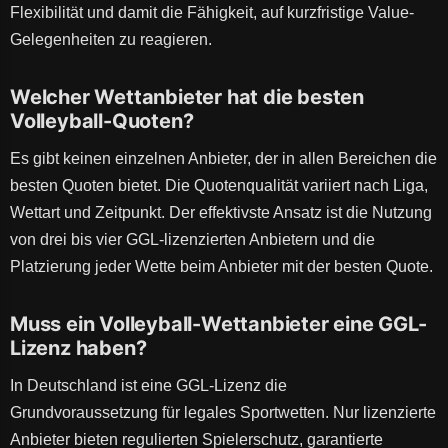
Flexibilität und damit die Fähigkeit, auf kurzfristige Value-
Gelegenheiten zu reagieren.
Welcher Wettanbieter hat die besten
Volleyball-Quoten?
Es gibt keinen einzelnen Anbieter, der in allen Bereichen die
besten Quoten bietet. Die Quotenqualität variiert nach Liga,
Wettart und Zeitpunkt. Der effektivste Ansatz ist die Nutzung
von drei bis vier GGL-lizenzierten Anbietern und die
Platzierung jeder Wette beim Anbieter mit der besten Quote.
Muss ein Volleyball-Wettanbieter eine GGL-
Lizenz haben?
In Deutschland ist eine GGL-Lizenz die
Grundvoraussetzung für legales Sportwetten. Nur lizenzierte
Anbieter bieten regulierten Spielerschutz, garantierte